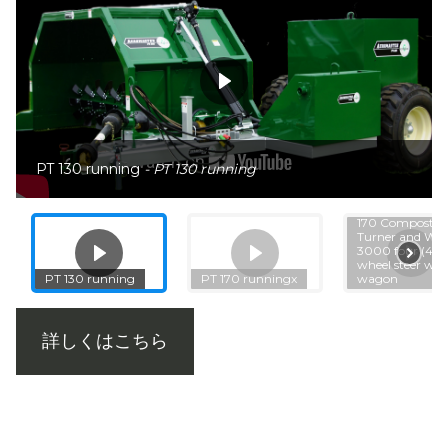
PT 130 running
- PT 130 running
Aeromaster PT
170 Compost
Turner and WT
3000 four (4)
wheel steer wat
PT 130 running
PT 170 runningx
wagon
詳しくはこちら