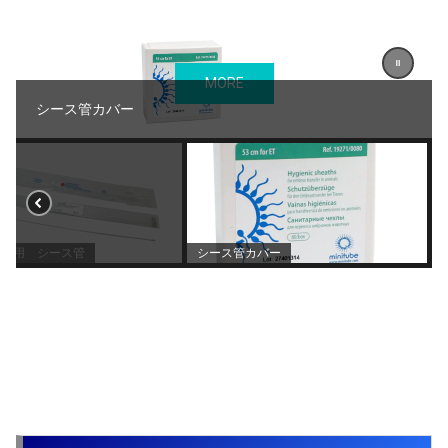
MORE
シース管カバー
注入器用 シース管
シース管カバー