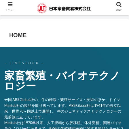
蓄電池・堆肥撹拌機・凍結精液・人工授精器具・カウハッチなどの輸入販売を
メニュー
検索
行っています。
HOME
– FOR CALF –
子牛用小屋・衣類
米国 Hampel社のカーフハッチ・カーフペンの輸入販売ほか、オリジナ
ル家畜用衣類を輸入販売しております。
Hampel社のカーフテルシリーズは、生産性の高い将来の牛群を育てる
ための、最も費用対効果の高いベストセラー製品です。
上海紅万服飾有限公司は顧客のニーズに応えるために、高品質で低コス