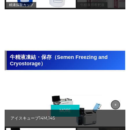
精液採取カップ
牛精液用希釈液
牛精液凍結・保存（Semen Freezing and
Cryostorage）
MORE
アイスキューブ14M,14S