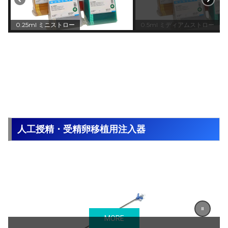
0.25ml ミニストロー
0.5ml ミディアムストロー
人工授精・受精卵移植用注入器
MORE