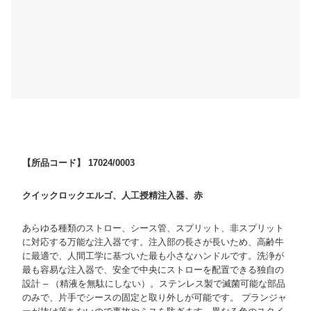
【所品コード】 17024/0003
クイックロックエルゴ、人工授精注入器、赤
あらゆる種類のストロー、シース管、スプリット、非スプリット
に対応する万能な注入器です。注入部の長さが長いため、高齢牛
に最適で、人間工学に基づいた最も小さなハンドルです。洗浄が
最も容易な注入器で、安全で中央にストローを配置できる独自の
設計 – （精液を無駄にしない）。ステンレス製で滅菌可能な部品
のみで、片手でシースの固定と取り外しが可能です。 プランジャ