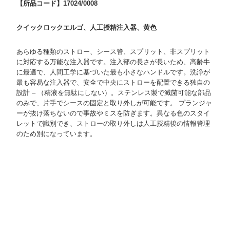
【所品コード】17024/0008
クイックロックエルゴ、人工授精注入器、黄色
あらゆる種類のストロー、シース管、スプリット、非スプリット
に対応する万能な注入器です。注入部の長さが長いため、高齢牛
に最適で、人間工学に基づいた最も小さなハンドルです。洗浄が
最も容易な注入器で、安全で中央にストローを配置できる独自の
設計 – （精液を無駄にしない）。ステンレス製で滅菌可能な部品
のみで、片手でシースの固定と取り外しが可能です。 プランジャ
ーが抜け落ちないので事故やミスを防ぎます。異なる色のスタイ
レットで識別でき、ストローの取り外しは人工授精後の情報管理
のため別になっています。