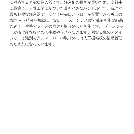
に対応する万能な注入器です。注入部の長さが長いため、高齢牛
に最適で、人間工学に基づいた最も小さなハンドルです。洗浄が
最も容易な注入器で、安全で中央にストローを配置できる独自の
設計 – （精液を無駄にしない）。ステンレス製で滅菌可能な部品
のみで、片手でシースの固定と取り外しが可能です。 プランジャ
ーが抜け落ちないので事故やミスを防ぎます。異なる色のスタイ
レットで識別でき、ストローの取り外しは人工授精後の情報管理
のため別になっています。