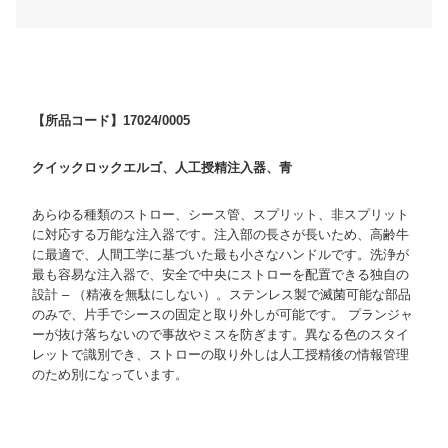
【所品コード】17024/0005
クイックロックエルゴ、人工授精注入器、青
あらゆる種類のストロー、シース管、スプリット、非スプリット
に対応する万能な注入器です。注入部の長さが長いため、高齢牛
に最適で、人間工学に基づいた最も小さなハンドルです。洗浄が
最も容易な注入器で、安全で中央にストローを配置できる独自の
設計 – （精液を無駄にしない）。ステンレス製で滅菌可能な部品
のみで、片手でシースの固定と取り外しが可能です。 プランジャ
ーが抜け落ちないので事故やミスを防ぎます。異なる色のスタイ
レットで識別でき、ストローの取り外しは人工授精後の情報管理
のため別になっています。