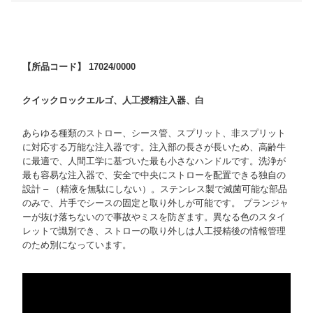
【所品コード】 17024/0000
クイックロックエルゴ、人工授精注入器、白
あらゆる種類のストロー、シース管、スプリット、非スプリット
に対応する万能な注入器です。注入部の長さが長いため、高齢牛
に最適で、人間工学に基づいた最も小さなハンドルです。洗浄が
最も容易な注入器で、安全で中央にストローを配置できる独自の
設計 – （精液を無駄にしない）。ステンレス製で滅菌可能な部品
のみで、片手でシースの固定と取り外しが可能です。 プランジャ
ーが抜け落ちないので事故やミスを防ぎます。異なる色のスタイ
レットで識別でき、ストローの取り外しは人工授精後の情報管理
のため別になっています。