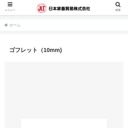
蓄電池・堆肥撹拌機・凍結精液・人工授精器具・カウハッチなどの輸入販売を
メニュー
検索
行っています。
ホーム
ゴフレット（10mm)