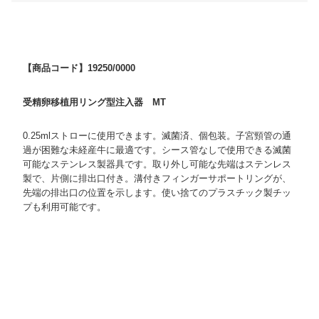
【商品コード】19250/0000
受精卵移植用リング型注入器 MT
0.25mlストローに使用できます。滅菌済、個包装。子宮頸管の通
過が困難な未経産牛に最適です。シース管なしで使用できる滅菌
可能なステンレス製器具です。取り外し可能な先端はステンレス
製で、片側に排出口付き。溝付きフィンガーサポートリングが、
先端の排出口の位置を示します。使い捨てのプラスチック製チッ
プも利用可能です。