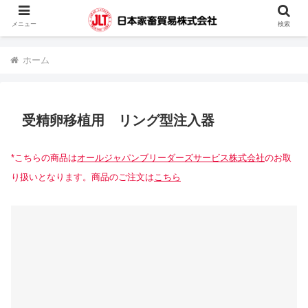
蓄電池・堆肥撹拌機・凍結精液・人工授精器具・カウハッチなどの輸入販売を
メニュー
検索
行っています。
ホーム
受精卵移植用 リング型注入器
*こちらの商品は
オールジャパンブリーダーズサービス株式会社
のお取
り扱いとなります。商品のご注文は
こちら