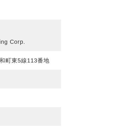
ing Corp.
昭和町東5線113番地