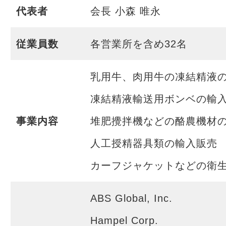
代表者
会長 小森 唯永
従業員数
各営業所を含め32名
乳用牛、肉用牛の凍結精液
凍結精液輸送用ボンベの輸
事業内容
堆肥攪拌機などの酪農機材
人工授精器具類の輸入販売
カーフジャケットなどの衛
ABS Global, Inc.
Hampel Corp.