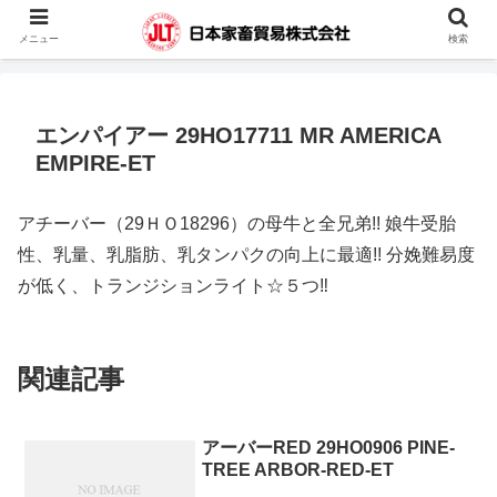
蓄電池・堆肥撹拌機・凍結精液・人工授精器具・カウハッチなどの輸入販売を
メニュー
検索
行っています。
エンパイアー 29HO17711 MR AMERICA
EMPIRE-ET
アチーバー（29ＨＯ18296）の母牛と全兄弟!! 娘牛受胎
性、乳量、乳脂肪、乳タンパクの向上に最適!! 分娩難易度
が低く、トランジションライト☆５つ‼
関連記事
アーバーRED 29HO0906 PINE-
TREE ARBOR-RED-ET