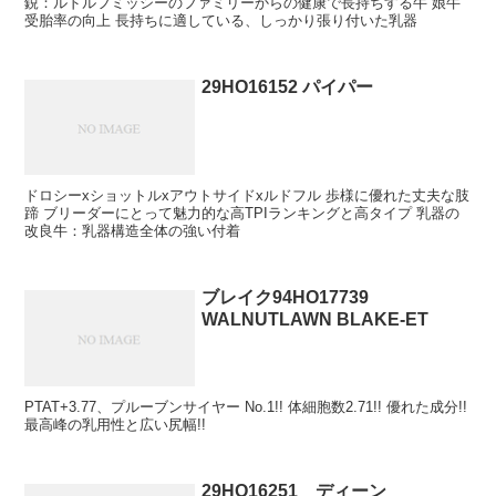
鋭：ルドルフミッシーのファミリーからの健康で長持ちする牛 娘牛
受胎率の向上 長持ちに適している、しっかり張り付いた乳器
29HO16152 パイパー
ドロシーxショットルxアウトサイドxルドフル 歩様に優れた丈夫な肢
蹄 ブリーダーにとって魅力的な高TPIランキングと高タイプ 乳器の
改良牛：乳器構造全体の強い付着
ブレイク94HO17739
WALNUTLAWN BLAKE-ET
PTAT+3.77、プルーブンサイヤー No.1!! 体細胞数2.71!! 優れた成分!!
最高峰の乳用性と広い尻幅!!
29HO16251 ディーン