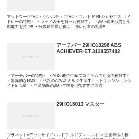
アットワーク*RC x シンパティコ*RC x コルト P-RED x ゼニス 〈メ
ドレーの特徴〉 ・レッド因子を持った種雄牛。 ・高い健康形質と受
胎能力を持つ‼ ・分娩難易度が低く、強い付着の乳器‼
アーチバー 29HO18296 ABS
ACHIEVER-ET 3128557482
〈アーチバーの特徴〉 ・ABS 雌牛生産プログラムで期待の種雄牛‼
・驚異的なNM$‼ ・話題のA2/A2 ミルク生産牛‼ ・トランジションラ
イト5 つ星‼ ・生産効率の高い牛群を目指す方に最適‼
29HO16013 マスター
プラネットxアウトサイドx ルドフ ルドフ x エルトン 生産寿命の精