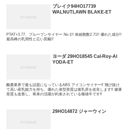
ブレイク94HO17739
WALNUTLAWN BLAKE-ET
PTAT+3.77、プルーブンサイヤー No.1!! 体細胞数2.71!! 優れた成分!!
最高峰の乳用性と広い尻幅!!
ヨーダ 29HO18545 Cal-Roy-Al
YODA-ET
酪農業界で最も話題になっているABS アイコンサイヤー‼ 飛び抜け
て高い産乳能力を持ち、優れた体型形質は後乳房を改良します‼ 健康
形質も改善し、将来の活躍が約束されている種雄牛です‼
29HO14872 ジャーウィン