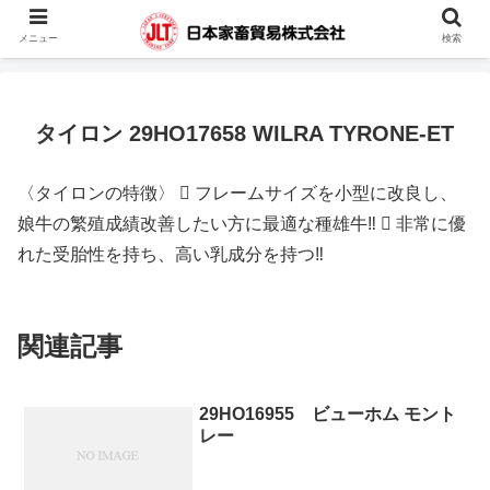
蓄電池・堆肥撹拌機・凍結精液・人工授精器具・カウハッチなどの輸入販売を
メニュー
検索
行っています。
タイロン 29HO17658 WILRA TYRONE-ET
〈タイロンの特徴〉  フレームサイズを小型に改良し、
娘牛の繁殖成績改善したい方に最適な種雄牛‼  非常に優
れた受胎性を持ち、高い乳成分を持つ‼
関連記事
29HO16955 ビューホム モント
レー