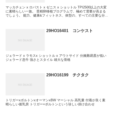
マッカチェン x ロバスト x ゼニス x ショットル TPI2500以上の大変
に素晴らしい一族。 受精卵移植プログラムで、極めて需要が高まる
でしょう。 能力、健康&フィットネス、体型の、すべての主要な分野
において優れています。
29HO16401 コンケスト
ジェラード x ラモスx ショットル x アウトサイド 分娩難易度が低い
ジェラード息牛 強さとスタイル 雄大な骨格
29HO16199 チクタク
トリガーxボルトンxオーマンxBW マーシャル 高乳量 付着が良く素
晴らしい後乳房 トリガー×ボルトンという珍しい掛け合わせ