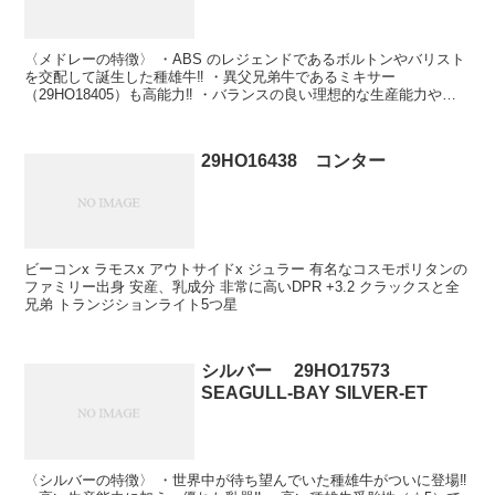
〈メドレーの特徴〉 ・ABS のレジェンドであるボルトンやバリスト
を交配して誕生した種雄牛‼ ・異父兄弟牛であるミキサー
（29HO18405）も高能力‼ ・バランスの良い理想的な生産能力や健
康形質を持つ種雄牛‼ ・非常に低い分娩難易度‼ ・...
29HO16438 コンター
ビーコンx ラモスx アウトサイドx ジュラー 有名なコスモポリタンの
ファミリー出身 安産、乳成分 非常に高いDPR +3.2 クラックスと全
兄弟 トランジションライト5つ星
シルバー 29HO17573
SEAGULL-BAY SILVER-ET
〈シルバーの特徴〉 ・世界中が待ち望んでいた種雄牛がついに登場‼