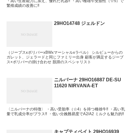
・高い生産能力に加え、優れた乳器‼ ・高い種雄牛受胎性（☆5）で
繁殖成績の改善に‼
29HO14748 ジェルドン
（ジーブスxボリバーxBWxマーシャルxラベル） シルビューからの
ガレット、ジェラードと同じファミリー出身 顧客が満足するジーブ
ス×ボリバーの掛け合わせ 肢蹄のスペシャリスト
ニルバーナ 29HO16887 DE-SU
11620 NIRVANA-ET
〈ニルバーナの特徴〉 ・高い受胎率（☆4）を持つ種雄牛‼ ・高い乳
量で乳成分率がプラス‼ ・低い分娩難易度でA2/A2 ミルクも魅力的‼
キャプティベイト 29HO16939