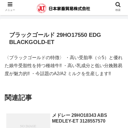
蓄電池・堆肥撹拌機・凍結精液・人工授精器具・カウハッチなどの輸入販売を
メニュー
検索
行っています。
ブラックゴールド 29HO17550 EDG
BLACKGOLD-ET
〈ブラックゴールドの特徴〉 ・高い受胎率（☆5）と優れ
た娘牛受胎性を持つ種雄牛‼ ・高い乳成分と低い分娩難易
度が魅力的‼ ・今話題のA2/A2 ミルクを生産します‼
関連記事
メドレー 29HO18343 ABS
MEDLEY-ET 3128557570