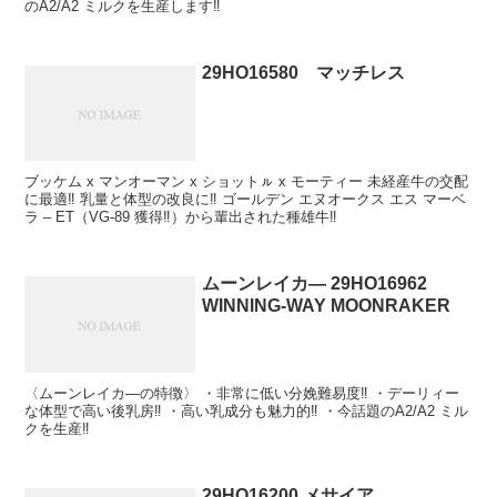
のA2/A2 ミルクを生産します‼
29HO16580 マッチレス
ブッケム x マンオーマン x ショットㇽ x モーティー 未経産牛の交配
に最適‼ 乳量と体型の改良に‼ ゴールデン エヌオークス エス マーベ
ラ – ET（VG-89 獲得‼）から輩出された種雄牛‼
ムーンレイカ― 29HO16962
WINNING-WAY MOONRAKER
〈ムーンレイカ―の特徴〉 ・非常に低い分娩難易度‼ ・デーリィー
な体型で高い後乳房‼ ・高い乳成分も魅力的‼ ・今話題のA2/A2 ミル
クを生産‼
29HO16200 メサイア