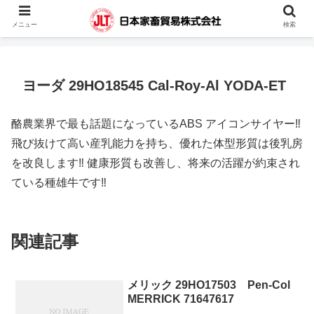
蓄電池・堆肥撹拌機・凍結精液・人工授精器具・カウハッチなどの輸入販売を
メニュー
検索
行っています。
ヨーダ 29HO18545 Cal-Roy-Al YODA-ET
酪農業界で最も話題になっているABS アイコンサイヤー‼
飛び抜けて高い産乳能力を持ち、優れた体型形質は後乳房
を改良します‼ 健康形質も改善し、将来の活躍が約束され
ている種雄牛です‼
関連記事
メリック 29HO17503 Pen-Col
MERRICK 71647617