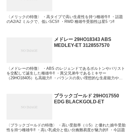
〈メリックの特徴〉 ・高タイプで高い生産性を持つ種雄牛‼ ・話題
のA2/A2 ミルクで、低いSCS‼ ・RWD 種雄牛受胎性は星5 つ‼
メドレー 29HO18343 ABS
MEDLEY-ET 3128557570
〈メドレーの特徴〉 ・ABS のレジェンドであるボルトンやバリスト
を交配して誕生した種雄牛‼ ・異父兄弟牛であるミキサー
（29HO18405）も高能力‼ ・バランスの良い理想的な生産能力や健
康形質を持つ種雄牛‼ ・非常に低い分娩難易度‼ ・...
ブラックゴールド 29HO17550
EDG BLACKGOLD-ET
〈ブラックゴールドの特徴〉 ・高い受胎率（☆5）と優れた娘牛受胎
性を持つ種雄牛‼ ・高い乳成分と低い分娩難易度が魅力的‼ ・今話題