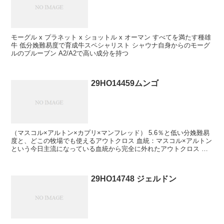
モーグル x プラネット x ショットル x オーマン すべてを満たす種雄
牛 低分娩難易度で育成牛スペシャリスト シャウナ自身からのモーグ
ルのプルーブン A2/A2で高い成分を持つ
29HO14459ムンゴ
（マスコル×アルトン×カプリ×マンフレッド） 5.6％と低い分娩難易
度と、どこの牧場でも使えるアウトクロス 血統：マスコル×アルトン
という今日主流になっている血統から完全に外れたアウトクロス 乳
量と成分生産に犠牲を払わない珍しい掛け合わせ
29HO14748 ジェルドン