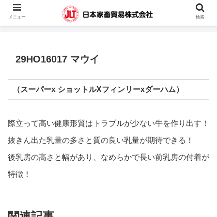
蓄電池・堆肥撹拌機・凍結精液・人工授精器具・カウハッチなどの輸入販売を
メニュー
検索
行っています。
29HO16017 マウイ
（スーパーx ショットルXフィンリーxダーハム）
際立って高い健康形質はトラブルが少ない牛を作り出す！
抜きん出た乳量の多さと質の良い乳量が期待できる！
後乳房の高さと幅があり、なめらかで長い前乳房の付着が
特徴！
関連記事