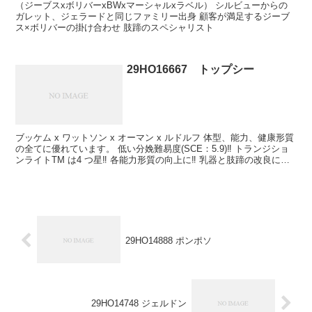
（ジーブスxボリバーxBWxマーシャルxラベル） シルビューからの
ガレット、ジェラードと同じファミリー出身 顧客が満足するジーブ
ス×ボリバーの掛け合わせ 肢蹄のスペシャリスト
29HO16667 トップシー
ブッケム x ワットソン x オーマン x ルドルフ 体型、能力、健康形質
の全てに優れています。 低い分娩難易度(SCE：5.9)‼ トランジショ
ンライトTM は4 つ星‼ 各能力形質の向上に‼ 乳器と肢蹄の改良に最
適‼ NM$＋651 と...
29HO14888 ポンポソ
29HO14748 ジェルドン